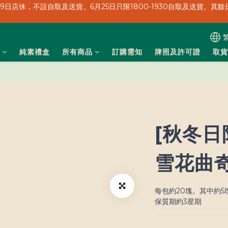
、19日店休，不設自取及送貨。6月25日只限1800-1930自取及送貨。其餘日
轉數快/銀行轉帳/信用卡/Payme都收！
、19日店休，不設自取及送貨。6月25日只限1800-1930自取及送貨。其餘日
純素禮盒
所有商品
訂購需知
牌照及許可證
取貨
[秋冬日
雪花曲奇
每包約20塊。其中約5
保質期約3星期