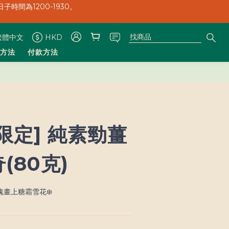
子時間為1200-1930。
繁體中文
HKD
子時間為1200-1930。
方法
付款方法
限定] 純素勁薑
(80克)
塊畫上糖霜雪花❄️