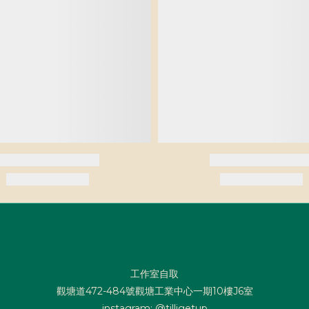
工作室自取
觀塘道472-484號觀塘工業中心一期10樓J6室
instagram: @tilligetup